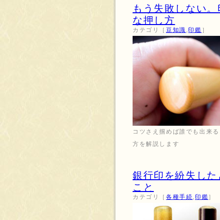
もう失敗しない。
な押し方
カテゴリ［
豆知識
,
印鑑
］
コツさえ掴めば誰でも出来る
方を解説します
銀行印を紛失した
こと
カテゴリ［
各種手続
,
印鑑
］