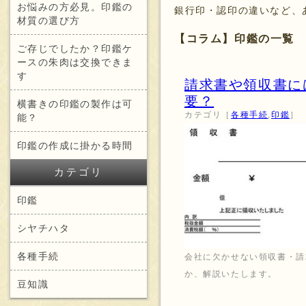
お悩みの方必見。印鑑の
銀行印・認印の違いなど、
材質の選び方
【コラム】印鑑の一覧
ご存じでしたか？印鑑ケ
ースの朱肉は交換できま
す
請求書や領収書に
要？
横書きの印鑑の製作は可
カテゴリ［
各種手続
,
印鑑
］
能？
印鑑の作成に掛かる時間
カテゴリ
印鑑
シヤチハタ
各種手続
会社に欠かせない領収書・請
か、解説いたします。
豆知識