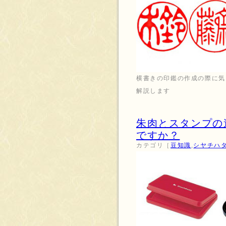
横書きの印鑑の作成の際に気
解説します
朱肉とスタンプの
ですか？
カテゴリ［
豆知識
,
シヤチハ