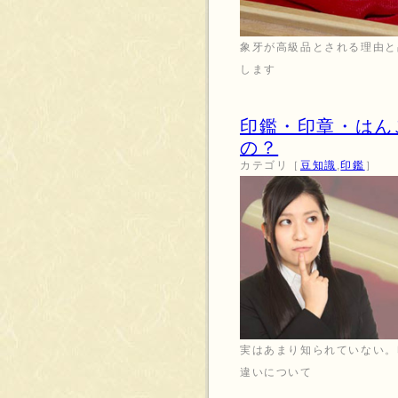
象牙が高級品とされる理由と
します
印鑑・印章・はん
の？
カテゴリ［
豆知識
,
印鑑
］
実はあまり知られていない。
違いについて