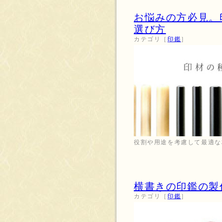
お悩みの方必見。
選び方
カテゴリ［
印鑑
］
役割や用途を考慮して最適な
横書きの印鑑の製
カテゴリ［
印鑑
］