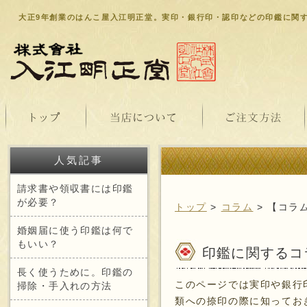
大正9年創業のはんこ屋入江明正堂。実印・銀行印・認印などの印鑑に関
人気記事
請求書や領収書には印鑑
が必要？
トップ
>
コラム
> 【コラ
婚姻届に使う印鑑は何で
もいい？
印鑑に関するコ
長く使うために。印鑑の
このページでは実印や銀行
掃除・手入れの方法
類への捺印の際に知ってお