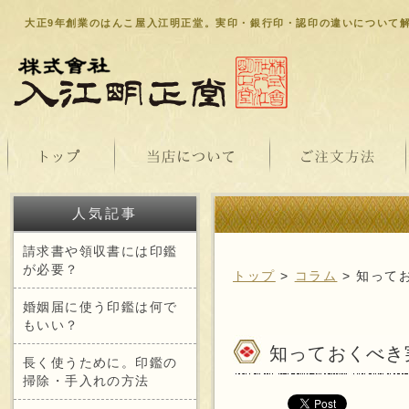
大正9年創業のはんこ屋入江明正堂。実印・銀行印・認印の違いについて
人気記事
請求書や領収書には印鑑
が必要？
トップ
>
コラム
> 知って
婚姻届に使う印鑑は何で
もいい？
知っておくべき
長く使うために。印鑑の
掃除・手入れの方法