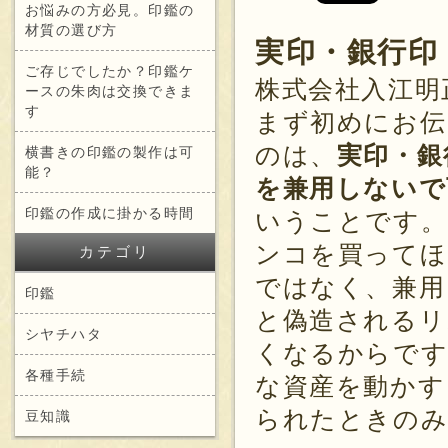
お悩みの方必見。印鑑の
材質の選び方
実印・銀行印
ご存じでしたか？印鑑ケ
株式会社入江明
ースの朱肉は交換できま
す
まず初めにお伝
のは、
実印・銀
横書きの印鑑の製作は可
能？
を兼用しないで
印鑑の作成に掛かる時間
いうことです。
ンコを買ってほ
カテゴリ
ではなく、兼用
印鑑
と偽造されるリ
シヤチハタ
くなるからです
各種手続
な資産を動かす
られたときのみ
豆知識