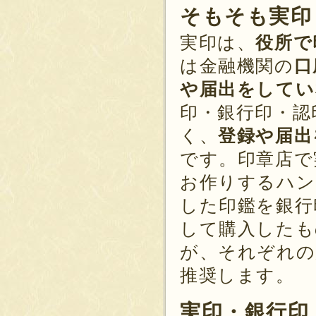
そもそも実印
実印は、
役所で
は金融機関の
口
や届出をしてい
印・銀行印・認
く、
登録や届出
です。印章店で
お作りするハン
した印鑑を銀行
して購入したも
が、それぞれの
推奨します。
実印・銀行印