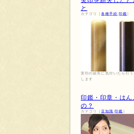
実印を紛失したと
と
カテゴリ［
各種手続
,
印鑑
］
実印の紛失に気付いたら行う
します
印鑑・印章・はん
の？
カテゴリ［
豆知識
,
印鑑
］