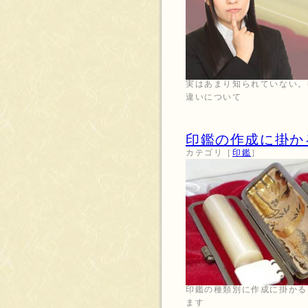
実はあまり知られていない。
違いについて
印鑑の作成に掛か
カテゴリ［
印鑑
］
印鑑の種類別に作成に掛かる
ます