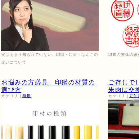
実はあまり知られていない。印鑑・印章・はんこの
印鑑の書体の選
違いについて
お悩みの方必見。印鑑の材質の
ご存じで
選び方
朱肉は交
カテゴリ［
印鑑
］
カテゴリ［
豆知