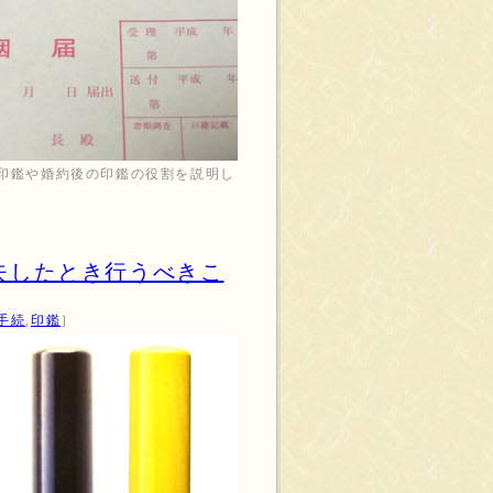
印鑑や婚約後の印鑑の役割を説明し
失したとき行うべきこ
手続
,
印鑑
］