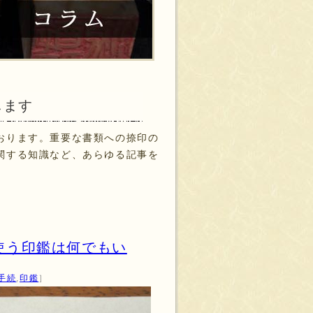
します
おります。重要な書類への捺印の
関する知識など、あらゆる記事を
使う印鑑は何でもい
手続
,
印鑑
］