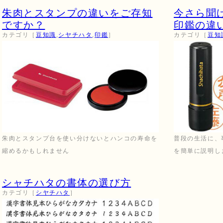
朱肉とスタンプの違いをご存知
今さら聞
ですか？
印鑑の違
カテゴリ［
豆知識
,
シヤチハタ
,
印鑑
］
カテゴリ［
豆知
朱肉とスタンプ台を使い分けないとハンコの寿命を
普段の生活に、
縮めるかもしれません
を簡単に説明し
シャチハタの書体の選び方
カテゴリ［
シヤチハタ
］