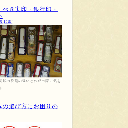
くべき実印・銀行印・
い
識
,
印鑑
］
認印の役割の違いと作成の際に気を
ト
体の選び方にお困りの
］