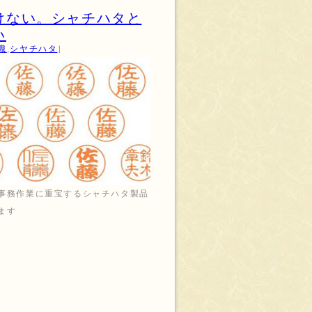
けない。シャチハタと
い
識
,
シヤチハタ
］
事務作業に重宝するシャチハタ製品
ます