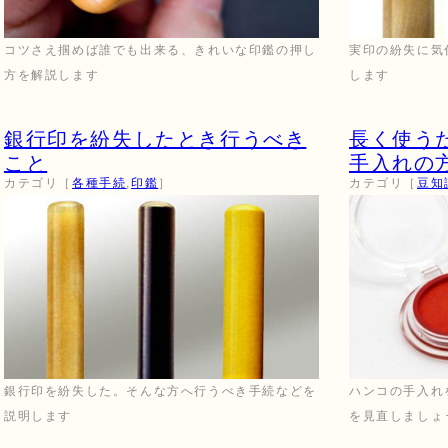
コツさえ掴めば誰でも出来る、きれいな印鑑の押し
実印の紛失に気
方を解説します
します
銀行印を紛失したとき行うべき
長く使う
こと
手入れの
カテゴリ［
各種手続
,
印鑑
］
カテゴリ［
豆知
銀行印を紛失した。そんな方へ行うべき手続などを
ハンコの手入れ
説明します
を見直しましょ