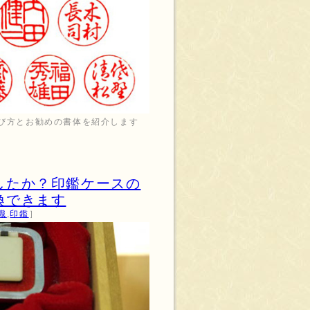
び方とお勧めの書体を紹介します
したか？印鑑ケースの
換できます
識
,
印鑑
］