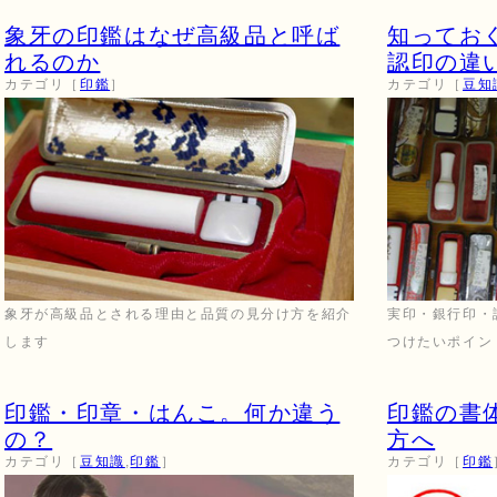
象牙の印鑑はなぜ高級品と呼ば
知ってお
れるのか
認印の違
カテゴリ［
印鑑
］
カテゴリ［
豆知
象牙が高級品とされる理由と品質の見分け方を紹介
実印・銀行印・
します
つけたいポイン
印鑑・印章・はんこ。何か違う
印鑑の書
の？
方へ
カテゴリ［
豆知識
,
印鑑
］
カテゴリ［
印鑑