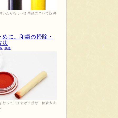
付いたら行うべき手続について説明
ために。印鑑の掃除・
方法
識
,
印鑑
］
を行っていますか？掃除・保管方法
う