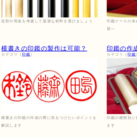
役割や用途を考慮して最適な材料を選びましょう
印鑑ケースの朱
屋へ
横書きの印鑑の製作は可能？
印鑑の作
カテゴリ［
印鑑
］
カテゴリ［
印鑑
横書きの印鑑の作成の際に気をつけたいポイントを
印鑑の種類別に
解説します
ます