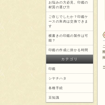
お悩みの方必見。印鑑の
材質の選び方
ご存じでしたか？印鑑ケ
ースの朱肉は交換できま
す
横書きの印鑑の製作は可
能？
印鑑の作成に掛かる時間
カテゴリ
印鑑
シヤチハタ
各種手続
豆知識