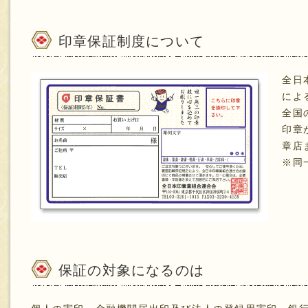
印章保証制度について
全日
によ
全国
印章
章店
※同
保証の対象になるのは