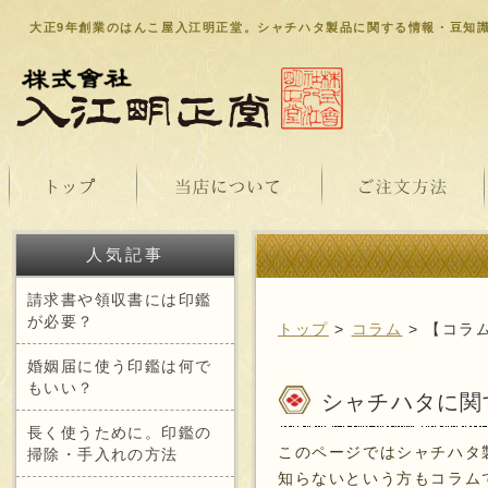
大正9年創業のはんこ屋入江明正堂。シャチハタ製品に関する情報・豆知
人気記事
請求書や領収書には印鑑
が必要？
トップ
>
コラム
> 【コラ
婚姻届に使う印鑑は何で
もいい？
シャチハタに関
長く使うために。印鑑の
このページではシャチハタ
掃除・手入れの方法
知らないという方もコラム