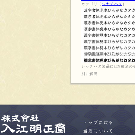
カテゴリ［
シヤチハタ
］
シャチハタ製品には9種類の
別に解説
トップに戻る
当店について