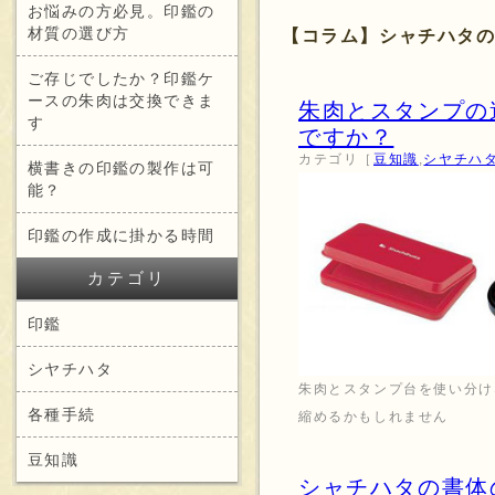
お悩みの方必見。印鑑の
材質の選び方
【コラム】シャチハタ
ご存じでしたか？印鑑ケ
ースの朱肉は交換できま
朱肉とスタンプの
す
ですか？
カテゴリ［
豆知識
,
シヤチハ
横書きの印鑑の製作は可
能？
印鑑の作成に掛かる時間
カテゴリ
印鑑
シヤチハタ
朱肉とスタンプ台を使い分け
各種手続
縮めるかもしれません
豆知識
シャチハタの書体