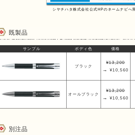
シヤチハタ株式会社公式HPのネームナビへ
既製品
サンプル
ボディ色
価格
¥13,200
ブラック
→
¥10,560
¥13,200
オールブラック
→
¥10,560
別注品