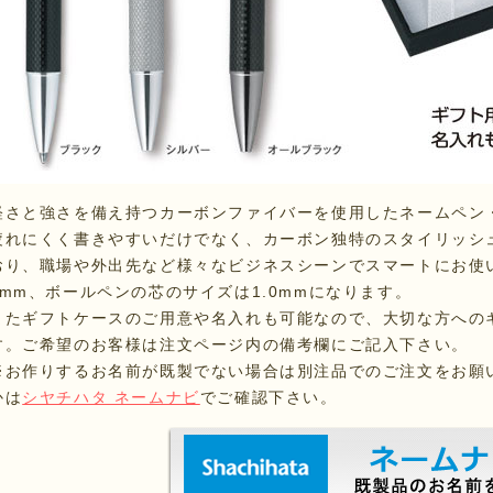
軽さと強さを備え持つカーボンファイバーを使用したネームペン
疲れにくく書きやすいだけでなく、カーボン独特のスタイリッシ
おり、職場や外出先など様々なビジネスシーンでスマートにお使
9mm、ボールペンの芯のサイズは1.0mmになります。
またギフトケースのご用意や名入れも可能なので、大切な方への
す。ご希望のお客様は注文ページ内の備考欄にご記入下さい。
※お作りするお名前が既製でない場合は別注品でのご注文をお願
かは
シヤチハタ ネームナビ
でご確認下さい。