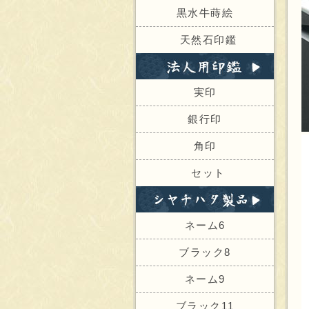
黒水牛蒔絵
天然石印鑑
実印
銀行印
角印
セット
ネーム6
ブラック8
ネーム9
ブラック11