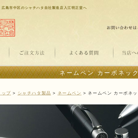
、広島市中区のシャチハタ自社製造店入江明正堂へ
ネームペン カーボネッ
トップ
>
シャチハタ製品
>
ネームペン
> ネームペン カーボネ