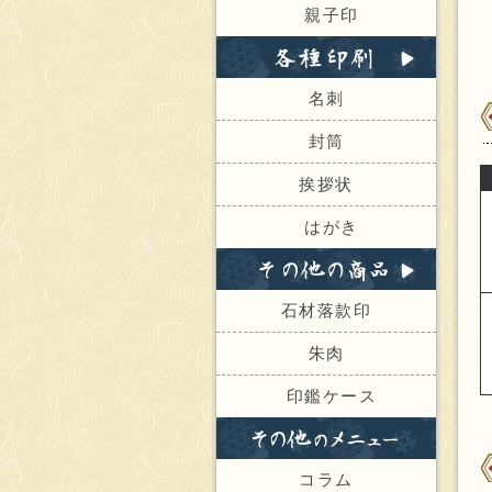
親子印
名刺
封筒
挨拶状
はがき
石材落款印
朱肉
印鑑ケース
コラム