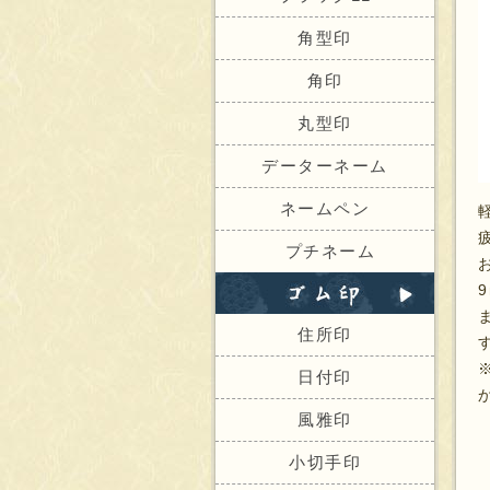
角型印
角印
丸型印
データーネーム
ネームペン
プチネーム
住所印
日付印
風雅印
小切手印